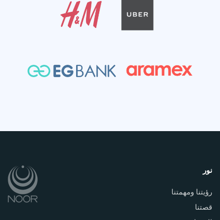
نور
رؤيتنا ومهمتنا
قصتنا