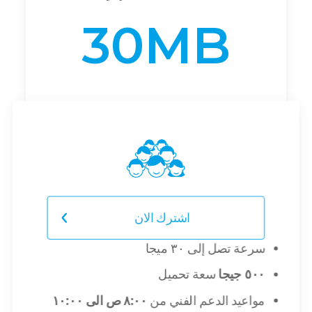
30MB
Your Name
Your Email
اشترك الان
سرعة تصل إلى ٣٠ ميجا
٥٠٠ جيجا
سعة تحميل
Your mobile no.
مواعيد الدعم الفني من
٨:٠٠ ص الى ١٠:٠٠