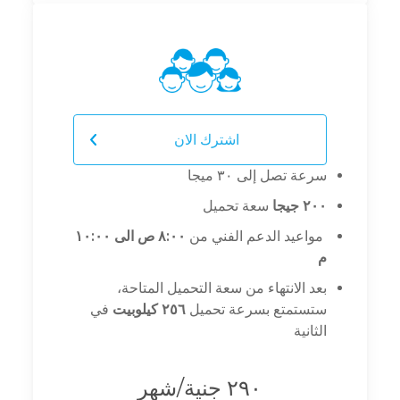
Your Name
Your Email
اشترك الان
سرعة تصل إلى ٣٠ ميجا
٢٠٠ جيجا
سعة تحميل
Your mobile no.
مواعيد الدعم الفني من
٨:٠٠ ص الى ١٠:٠٠
م
بعد الانتهاء من سعة التحميل المتاحة،
Your landline no.
ستستمتع بسرعة تحميل
٢٥٦ كيلوبيت
في
الثانية
٢٩٠ جنية/شهر