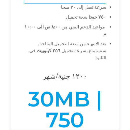
سرعة تصل إلى ٣٠ ميجا
٧٥٠ جيجا
سعة تحميل
Your mobile no.
مواعيد الدعم الفني من
٨:٠٠ ص الى ١٠:٠٠
م
بعد الانتهاء من سعة التحميل المتاحة،
Your landline no.
ستستمتع بسرعة تحميل
٢٥٦ كيلوبيت
في
الثانية
١٢٠٠ جنية/شهر
30MB |
750